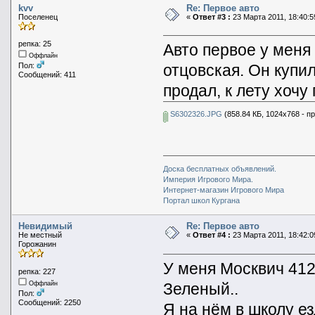
kvv
Re: Первое авто
Поселенец
«
Ответ #3 :
23 Марта 2011, 18:40:5
репка: 25
Авто первое у меня
Оффлайн
отцовская. Он купил
Пол:
Сообщений: 411
продал, к лету хочу
S6302326.JPG
(858.84 КБ, 1024x768 - п
Доска бесплатных объявлений.
Империя Игрового Мира.
Интернет-магазин Игрового Мира
Портал школ Кургана
Невидимый
Re: Первое авто
Не местный
«
Ответ #4 :
23 Марта 2011, 18:42:0
Горожанин
У меня Москвич 412
репка: 227
Зеленый..
Оффлайн
Пол:
Сообщений: 2250
Я на нём в школу ез