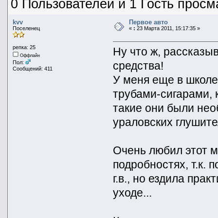
0 Пользователей и 1 Гость просм
kvv
Первое авто
Поселенец
«
:
23 Марта 2011, 15:17:35 »
репка: 25
Ну что ж, рассказы
Оффлайн
средства!
Пол:
Сообщений: 411
У меня еще в школ
трубами-сигарами, 
такие они были нео
ураловских глушите
Очень любил этот м
подробностях, т.к. 
г.в., но ездила пра
уходе...