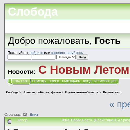
Слобода
Добро пожаловать,
Гость
Пожалуйста,
войдите
или
зарегистрируйтесь
.
С Новым Летом!
Новости:
НАЧАЛО
ПОМОЩЬ
ПОИСК
КАЛЕНДАРЬ
ВХОД
РЕГИСТРАЦИЯ
Слобода
>
Новости, события, факты
>
Кружок автомобилиста
>
Первое авто
« пр
Страницы: [
1
]
Вниз
Автор
Тема: Первое авто (Прочитано 3147 раз)