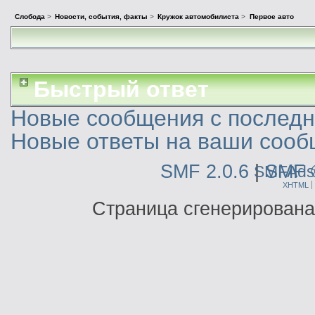
Слобода
>
Новости, события, факты
>
Кружок автомобилиста
>
Первое авто
Быстрый ответ
Новые сообщения с последне
Новые ответы на ваши сооб
SMF 2.0.6
|
SMF 
SMFAds
XHTML
Страница сгенерирована 