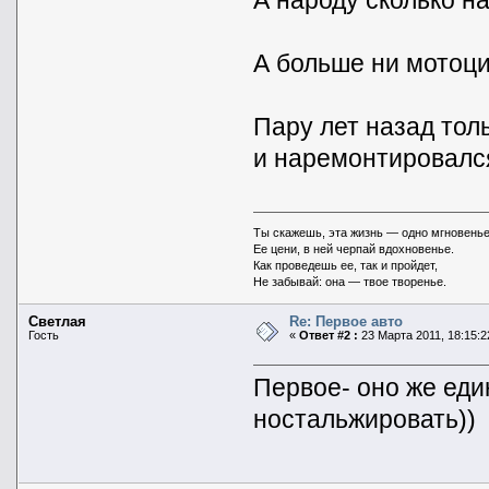
А народу сколько на
А больше ни мотоцик
Пару лет назад тол
и наремонтировался
Ты скажешь, эта жизнь — одно мгновенье
Ее цени, в ней черпай вдохновенье.
Как проведешь ее, так и пройдет,
Не забывай: она — твое творенье.
Светлая
Re: Первое авто
Гость
«
Ответ #2 :
23 Марта 2011, 18:15:2
Первое- оно же еди
ностальжировать))