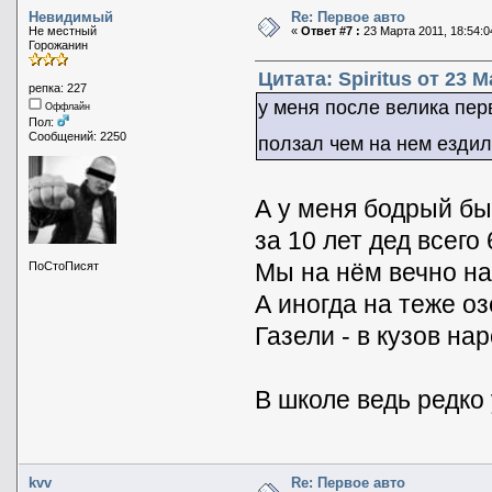
Невидимый
Re: Первое авто
Не местный
«
Ответ #7 :
23 Марта 2011, 18:54:0
Горожанин
Цитата: Spiritus от 23 М
репка: 227
у меня после велика пер
Оффлайн
Пол:
Сообщений: 2250
ползал чем на нем езди
А у меня бодрый бы
за 10 лет дед всего
Мы на нём вечно на
ПоСтоПисят
А иногда на теже о
Газели - в кузов н
В школе ведь редко 
kvv
Re: Первое авто