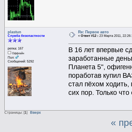
plastun
Re: Первое авто
Служба безопастности
«
Ответ #12 :
23 Марта 2011, 22:26:
В 16 лет впервые с
репка: 167
Оффлайн
заработанные деньг
Пол:
Сообщений: 5292
Планета 5", офиген
поработав купил ВА
стал пёхом ходить, 
сих пор. Только что
Страницы: [
1
]
Вверх
« пр