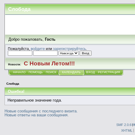
Слобода
Добро пожаловать,
Гость
Пожалуйста,
войдите
или
зарегистрируйтесь
.
С Новым Летом!!!
Новости:
НАЧАЛО
ПОМОЩЬ
ПОИСК
КАЛЕНДАРЬ
ВХОД
РЕГИСТРАЦИЯ
Слобода
Ошибка!
Неправильное значение года.
Новые сообщения с последнего визита.
Новые ответы на ваши сообщения.
SMF 2.0.6
|
S
XHTML