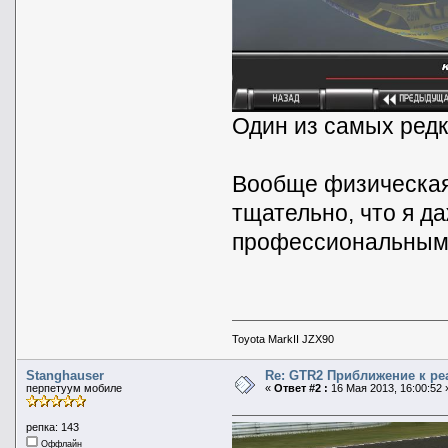
Один из самых ред
Вообще физическая
тщательно, что я д
профессиональным
Toyota MarkII JZX90
Stanghauser
Re: GTR2 Приближение к ре
перпетуум мобиле
«
Ответ #2 :
16 Мая 2013, 16:00:52 
репка: 143
Оффлайн