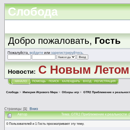
Слобода
Добро пожаловать,
Гость
Пожалуйста,
войдите
или
зарегистрируйтесь
.
С Новым Летом!
Новости:
НАЧАЛО
ПОМОЩЬ
ПОИСК
КАЛЕНДАРЬ
ВХОД
РЕГИСТРАЦИЯ
Слобода
>
Империя Игрового Мира
>
Обзоры игр
>
GTR2 Приближение к реальнос
Страницы: [
1
]
Вниз
Автор
Тема: GTR2 Приближение к реальности (
0 Пользователей и 1 Гость просматривают эту тему.