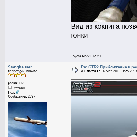
Вид из кокпита поз
гонки
Toyota MarkII JZX90
Stanghauser
Re: GTR2 Приближение к ре
перпетуум мобиле
«
Ответ #1 :
16 Мая 2013, 15:56:59 
репка: 143
Оффлайн
Пол:
Сообщений: 2397