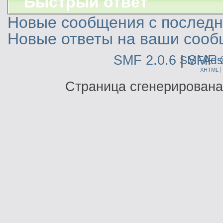
Быстрый ответ
Новые сообщения с последне
Новые ответы на ваши сооб
SMF 2.0.6
|
SMF 
SMFAds
XHTML
Страница сгенерирована 