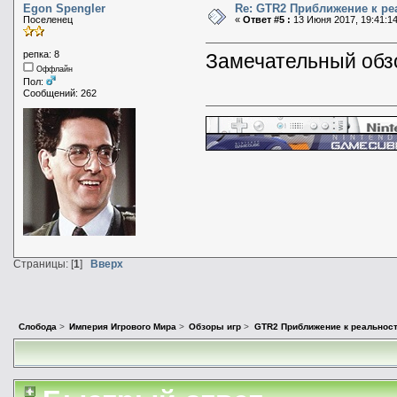
Egon Spengler
Re: GTR2 Приближение к ре
Поселенец
«
Ответ #5 :
13 Июня 2017, 19:41:14
репка: 8
Замечательный обз
Оффлайн
Пол:
Сообщений: 262
Страницы: [
1
]
Вверх
Слобода
>
Империя Игрового Мира
>
Обзоры игр
>
GTR2 Приближение к реальнос