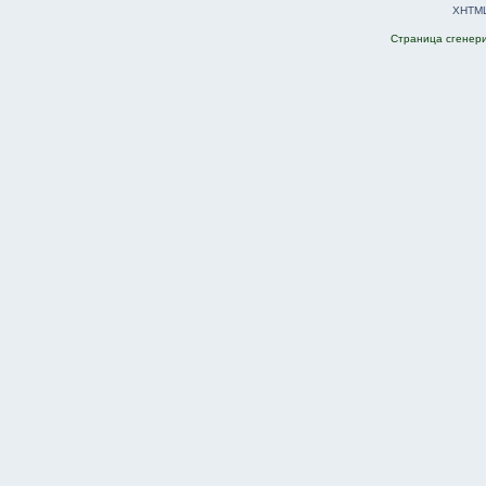
XHTM
Страница сгенерир