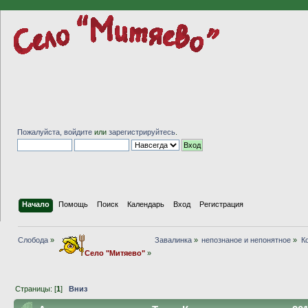
Пожалуйста,
войдите
или
зарегистрируйтесь
.
Начало
Помощь
Поиск
Календарь
Вход
Регистрация
Слобода
»
Завалинка
»
непознаное и непонятное
»
К
Село "Митяево"
»
Страницы: [
1
]
Вниз