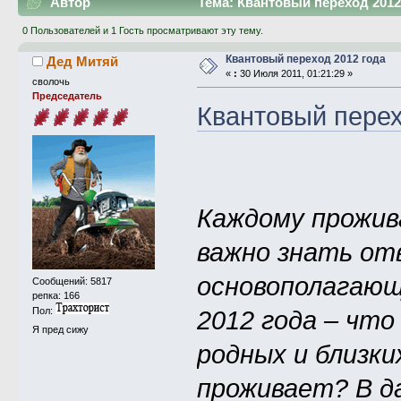
Автор
Тема: Квантовый переход 2012 
0 Пользователей и 1 Гость просматривают эту тему.
Квантовый переход 2012 года
Дед Митяй
«
:
30 Июля 2011, 01:21:29 »
сволочь
Председатель
Квантовый перех
Каждому прожив
важно знать от
основополагающ
Сообщений: 5817
репка: 166
Пол:
2012 года – что
Я пред сижу
родных и близки
проживает? В д