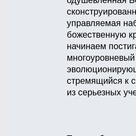
сконструированн
управляемая наб
божественную кр
начинаем постига
многоуровневый 
эволюционирующи
стремящийся к с
из серьезных уч