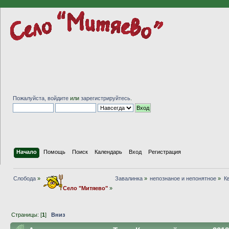
Пожалуйста,
войдите
или
зарегистрируйтесь
.
Начало
Помощь
Поиск
Календарь
Вход
Регистрация
Слобода
»
Завалинка
»
непознаное и непонятное
»
К
Село "Митяево"
»
Страницы: [
1
]
Вниз