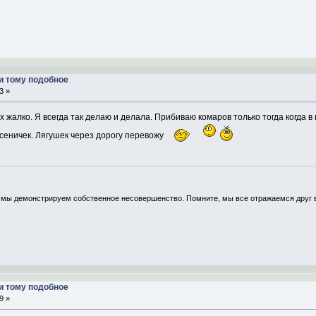
и тому подобное
3 »
х жалко. Я всегда так делаю и делала. Прибиваю комаров только тогда когда в
усеничек. Лягушек через дорогу перевожу
, мы демонстрируем собственное несовершенство. Помните, мы все отражаемся друг в 
и тому подобное
9 »