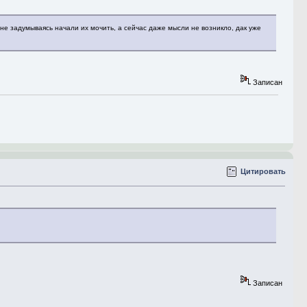
не задумываясь начали их мочить, а сейчас даже мысли не возникло, дак уже
Записан
Цитировать
Записан