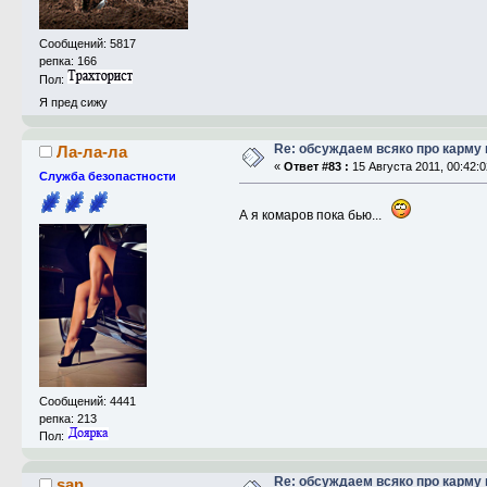
Сообщений: 5817
репка: 166
Пол:
Я пред сижу
Re: обсуждаем всяко про карму 
Ла-ла-ла
«
Ответ #83 :
15 Августа 2011, 00:42:0
Служба безопастности
А я комаров пока бью...
Сообщений: 4441
репка: 213
Пол:
Re: обсуждаем всяко про карму 
san