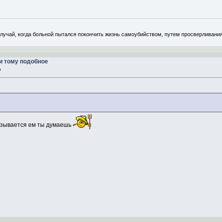
учай, когда больной пытался покончить жизнь самоубийством, путем просверливания 
и тому подобное
»
казывается ем ты думаешь