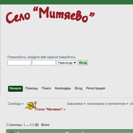
Пожалуйста,
войдите
или
зарегистрируйтесь
.
Начало
Помощь
Поиск
Календарь
Вход
Регистрация
Слобода
»
Завалинка
»
непознаное и непонятное
»
о
Село "Митяево"
»
Страницы:
1
...
4
5
[
6
]
Вниз