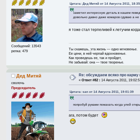
Цитата: Дед Митяй от 14 Августа 2011, 18:35
заметил интересную деталь в нашем поведе
довольно давно даже комаров сдуваю а не 
я тоже стал терпеливей к летучим когд
Сообщений: 13543
Ты скажешь, эта жизнь — одно мгновенье.
репка: 479
Ее цени, в ней черпай вдохновенье.
Как проведешь ее, так и пройдет,
Не забывай: она — твое творенье.
Re: обсуждаем всяко про карму 
Дед Митяй
«
Ответ #82 :
14 Августа 2011, 19:02:5
сволочь
Председатель
Цитата: san от 14 Августа 2011, 19:01:39
попробуй руками помахать когда улей откры
ага, потом будет