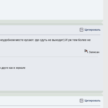
Цитировать
 неудобном месте кусают. где сдуть не выходит) И уж тем более не
Записан
друге как в зеркале
Цитировать