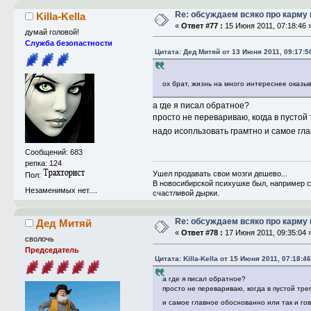
Re: обсуждаем всяко про карму 
Killa-Kella
«
Ответ #77 :
15 Июня 2011, 07:18:46 
думай головой!
Служба безопастности
Цитата: Дед Митяй от 13 Июня 2011, 09:17:5
ох брат, жизнь на много интереснее оказ
а где я писал обратное?
просто не перевариваю, когда в пустой
надо исопльзовать грамтно и самое глав
Сообщений: 683
репка: 124
Ушел продавать свои мозги дешево...
Пол:
В новосибирской психушке был, например сл
Незаменимых нет....
счастливой дырки.
Re: обсуждаем всяко про карму 
Дед Митяй
«
Ответ #78 :
17 Июня 2011, 09:35:04 
сволочь
Председатель
Цитата: Killa-Kella от 15 Июня 2011, 07:18:46
а где я писал обратное?
просто не перевариваю, когда в пустой тре
и самое главное обоснованно или так и гов