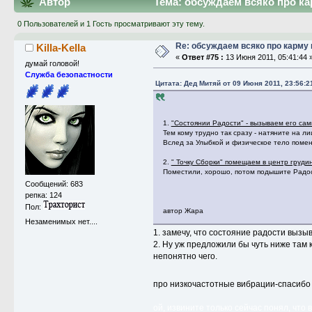
Автор
Тема: обсуждаем всяко про ка
0 Пользователей и 1 Гость просматривают эту тему.
Re: обсуждаем всяко про карму 
Killa-Kella
«
Ответ #75 :
13 Июня 2011, 05:41:44 
думай головой!
Служба безопастности
Цитата: Дед Митяй от 09 Июня 2011, 23:56:2
1.
"Состоянии Радости" - вызываем его сам
Тем кому трудно так сразу - натяните на л
Вслед за Улыбкой и физическое тело помен
2.
" Точку Сборки" помещаем в центр груди
Поместили, хорошо, потом подышите Радос
Сообщений: 683
репка: 124
Пол:
автор Жара
Незаменимых нет....
1. замечу, что состояние радости вызы
2. Ну уж предложили бы чуть ниже там
непонятно чего.
про низкочастотные вибрации-спасибо
ой, извините только сейчас понял, что