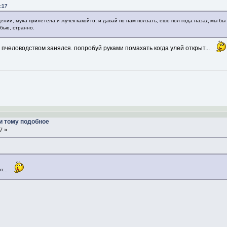
:17
нии, муха прилетела и жучек какойто, и давай по нам ползать, ешо пол года назад мы бы 
бью, странно.
а пчеловодством занялся. попробуй руками помахать когда улей открыт...
и тому подобное
7 »
т...