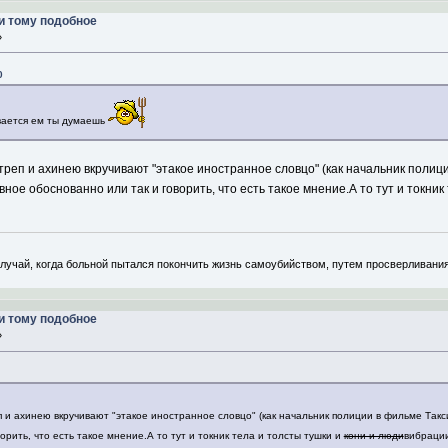
и тому подобное
»
0
ывается ем ты думаешь
 треп и ахинею вкручивают "этакое иностранное словцо" (как начальник полиц
ное обоснованно или так и говорить, что есть такое мнение.А то тут и токник
учай, когда больной пытался покончить жизнь самоубийством, путем просверливания 
и тому подобное
»
п и ахинею вкручивают "этакое иностранное словцо" (как начальник полиции в фильме Так
орить, что есть такое мнение.А то тут и токник тела и толсты тушки и
кони и люди
вибраци