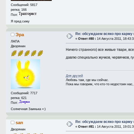
Сообщений: 5817
репка: 166
Пол:
Я пред сижу
Re: обсуждаем всяко про карму 
Эра
«
Ответ #80 :
14 Августа 2011, 18:43:3
ЛАПА
Дворянин
Ничего странного) все живые твари, все
давлю специально жучков, червячков, г
Для друзей
Любовь там, где мы сейчас.
Пока мы говорим, что кто-то недостоин нас
Сообщений: 7717
репка: 621
Пол:
Солнечная Заинька =:)
Re: обсуждаем всяко про карму 
san
«
Ответ #81 :
14 Августа 2011, 19:01:3
Дворянин