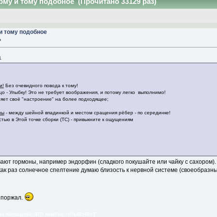
рму и тому подобное (Прочитано 33129 раз)
и тому подобное
»
1
и!
Без очевидного повода к тому!
ицо - Улыбку! Это не требует воображения, и потому легко выполнимо!
яет своё "настроение" на более подходящее;
ны
- между шейной впадинкой и местом сращения рёбер - по серединке!
тью в Этой точке сборки (ТС) - привыкните к ощущениям
вают гормоны, например эндорфин (сладкого покушайте или чайку с сахором).
 как раз солнечное спелтение думаю близость к нервной системе (своеобраз
 поржал.
 вы женщина, это многое объясняет