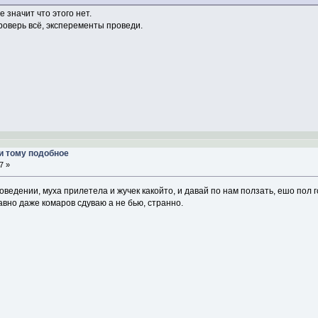
е значит что этого нет.
проверь всё, эксперементы проведи.
и тому подобное
7 »
едении, муха прилетела и жучек какойто, и давай по нам ползать, ешо пол г
авно даже комаров сдуваю а не бью, странно.