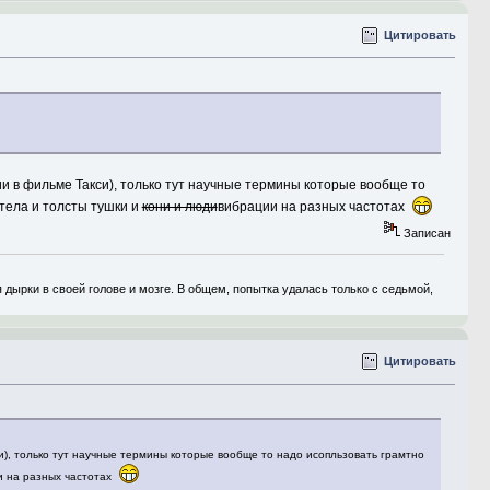
Цитировать
ии в фильме Такси), только тут научные термины которые вообще то
 тела и толсты тушки и
кони и люди
вибрации на разных частотах
Записан
дырки в своей голове и мозге. В общем, попытка удалась только с седьмой,
Цитировать
си), только тут научные термины которые вообще то надо исопльзовать грамтно
и на разных частотах