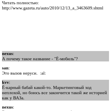
Читать полностью:
http://www.gazeta.ru/auto/2010/12/13_a_3463609.shtml
nexus
:
А почему такое название - "Ё-мобиль"?
san
:
Это вызов неруси. :al:
kvv
:
Ё-карный бабай какой-то. Маркетинговый ход
неплохой, но боюсь все закончится такой же историей
как у ВАЗа.
nexus
: