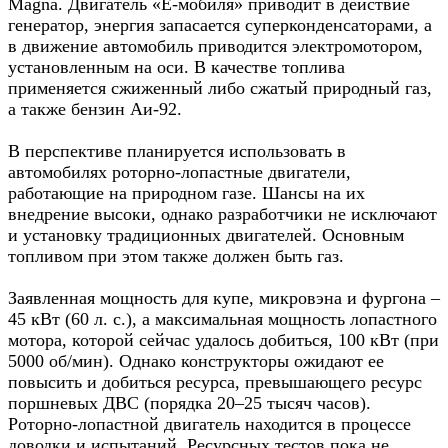
Magna. Двигатель «Ё-мобиля» приводит в действие
генератор, энергия запасается суперконденсаторами, а
в движение автомобиль приводится электромотором,
установленным на оси. В качестве топлива
применяется сжиженный либо сжатый природный газ,
а также бензин Аи-92.
В перспективе планируется использовать в
автомобилях роторно-лопастные двигатели,
работающие на природном газе. Шансы на их
внедрение высоки, однако разработчики не исключают
и установку традиционных двигателей. Основным
топливом при этом также должен быть газ.
Заявленная мощность для купе, микровэна и фургона –
45 кВт (60 л. с.), а максимальная мощность лопастного
мотора, которой сейчас удалось добиться, 100 кВт (при
5000 об/мин). Однако конструкторы ожидают ее
повысить и добиться ресурса, превышающего ресурс
поршневых ДВС (порядка 20–25 тысяч часов).
Роторно-лопастной двигатель находится в процессе
доводки и испытаний. Ресурсных тестов пока не