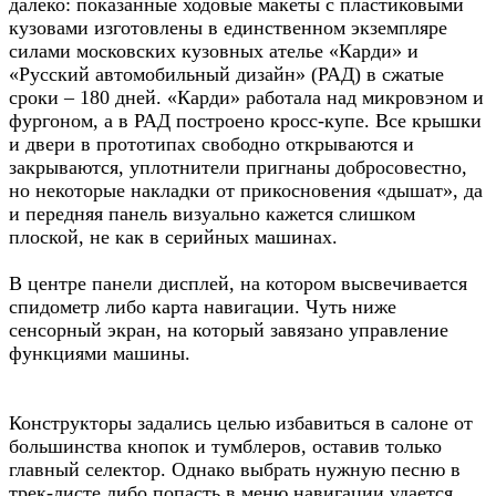
далеко: показанные ходовые макеты с пластиковыми
кузовами изготовлены в единственном экземпляре
силами московских кузовных ателье «Карди» и
«Русский автомобильный дизайн» (РАД) в сжатые
сроки – 180 дней. «Карди» работала над микровэном и
фургоном, а в РАД построено кросс-купе. Все крышки
и двери в прототипах свободно открываются и
закрываются, уплотнители пригнаны добросовестно,
но некоторые накладки от прикосновения «дышат», да
и передняя панель визуально кажется слишком
плоской, не как в серийных машинах.
В центре панели дисплей, на котором высвечивается
спидометр либо карта навигации. Чуть ниже
сенсорный экран, на который завязано управление
функциями машины.
Конструкторы задались целью избавиться в салоне от
большинства кнопок и тумблеров, оставив только
главный селектор. Однако выбрать нужную песню в
трек-листе либо попасть в меню навигации удается,