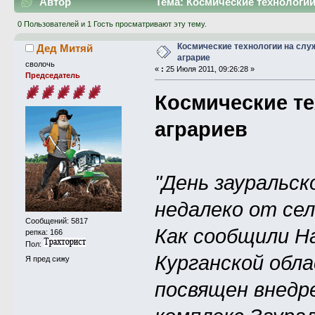
Автор
Тема: Космические технологии
0 Пользователей и 1 Гость просматривают эту тему.
Космические технологии на слу
Дед Митяй
аграрие
сволочь
«
:
25 Июля 2011, 09:26:28 »
Председатель
Космические те
аграриев
"День зауральск
недалеко от сел
Сообщений: 5817
Как сообщили Н
репка: 166
Пол:
Курганской обла
Я пред сижу
посвящен внедр