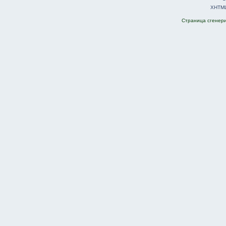
XHTM
Страница сгенерир