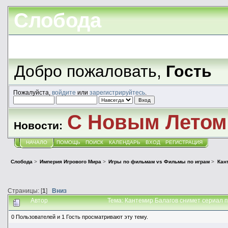
Слобода
Добро пожаловать,
Гость
Пожалуйста,
войдите
или
зарегистрируйтесь
.
С Новым Летом!
Новости:
НАЧАЛО
ПОМОЩЬ
ПОИСК
КАЛЕНДАРЬ
ВХОД
РЕГИСТРАЦИЯ
Слобода
>
Империя Игрового Мира
>
Игры по фильмам vs Фильмы по играм
>
Кант
Страницы: [
1
]
Вниз
Автор
Тема: Кантемир Балагов снимет сериал по
0 Пользователей и 1 Гость просматривают эту тему.