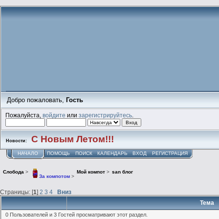
Добро пожаловать,
Гость
Пожалуйста,
войдите
или
зарегистрируйтесь
.
С Новым Летом!!!
Новости:
НАЧАЛО
ПОМОЩЬ
ПОИСК
КАЛЕНДАРЬ
ВХОД
РЕГИСТРАЦИЯ
Слобода
>
Мой компот
>
san блог
За компотом
>
Страницы: [
1
]
2
3
4
Вниз
Тема
0 Пользователей и 3 Гостей просматривают этот раздел.