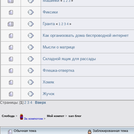
Машинки
«
1
2
3
»
Фиксики
Гранта
«
1
2
3
4
»
Как организовать дома беспроводной интернет
Мысли о матрице
Складной ящик для рассады
Флешка-отвертка
Хомяк
Жучок
Страницы: [
1
]
2
3
4
Вверх
Слобода
>
Мой компот
>
san блог
За компотом
>
Обычная тема
Заблокированная тема