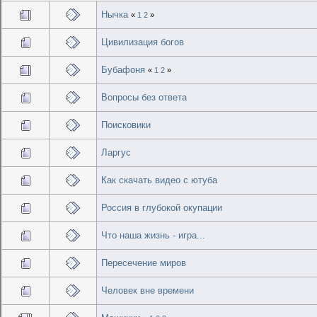
Нычка
«
1
2
»
Цивилизация богов
Бубафоня
«
1
2
»
Вопросы без ответа
Поисковики
Ларгус
Как скачать видео с ютуба
Россия в глубокой окупации
Что наша жизнь - игра...
Пересечение миров
Человек вне времени