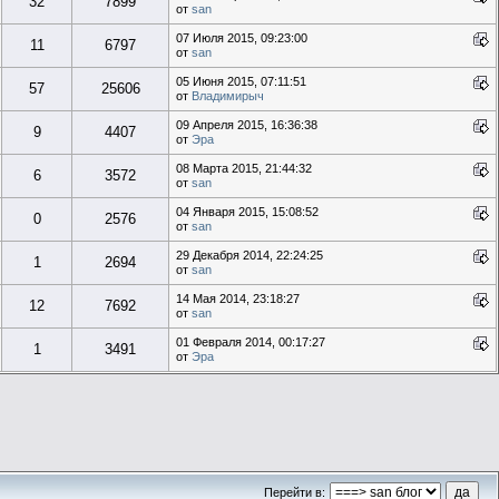
32
7899
от
san
07 Июля 2015, 09:23:00
11
6797
от
san
05 Июня 2015, 07:11:51
57
25606
от
Владимирыч
09 Апреля 2015, 16:36:38
9
4407
от
Эра
08 Марта 2015, 21:44:32
6
3572
от
san
04 Января 2015, 15:08:52
0
2576
от
san
29 Декабря 2014, 22:24:25
1
2694
от
san
14 Мая 2014, 23:18:27
12
7692
от
san
01 Февраля 2014, 00:17:27
1
3491
от
Эра
Перейти в: