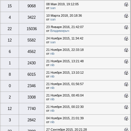
08 Мая 2019, 19:12:05
15
9068
от
san
10 Марта 2018, 20:18:36
4
3422
от
san
23 Января 2016, 21:42:07
22
15036
от
Владимирыч
24 Ноября 2015, 11:34:42
12
5582
от
san
21 Ноября 2015, 22:33:18
6
4562
от
nib
21 Ноября 2015, 13:21:48
1
2430
от
nib
21 Ноября 2015, 13:10:12
8
6015
от
nib
21 Ноября 2015, 01:56:57
0
2346
от
nib
21 Ноября 2015, 00:45:04
2
3308
от
nib
21 Ноября 2015, 00:22:30
12
7740
от
nib
04 Ноября 2015, 21:01:39
3
2842
от
nib
27 Сентября 2015, 20:21:28