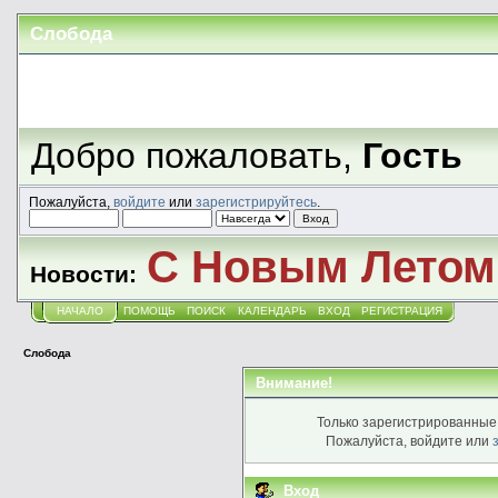
Слобода
Добро пожаловать,
Гость
Пожалуйста,
войдите
или
зарегистрируйтесь
.
С Новым Летом!
Новости:
НАЧАЛО
ПОМОЩЬ
ПОИСК
КАЛЕНДАРЬ
ВХОД
РЕГИСТРАЦИЯ
Слобода
Внимание!
Только зарегистрированные 
Пожалуйста, войдите или
Вход