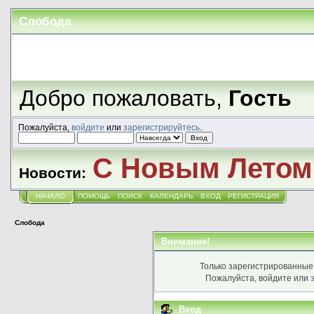
Слобода
Добро пожаловать,
Гость
Пожалуйста,
войдите
или
зарегистрируйтесь
.
С Новым Летом!
Новости:
НАЧАЛО
ПОМОЩЬ
ПОИСК
КАЛЕНДАРЬ
ВХОД
РЕГИСТРАЦИЯ
Слобода
Внимание!
Только зарегистрированные 
Пожалуйста, войдите или
Вход