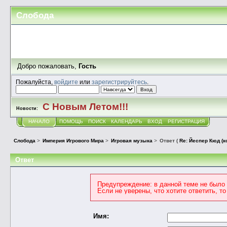
Слобода
Добро пожаловать,
Гость
Пожалуйста,
войдите
или
зарегистрируйтесь
.
С Новым Летом!!!
Новости:
НАЧАЛО
ПОМОЩЬ
ПОИСК
КАЛЕНДАРЬ
ВХОД
РЕГИСТРАЦИЯ
Слобода
>
Империя Игрового Мира
>
Игровая музыка
>
Ответ (
Re: Йеспер Кюд (к
Ответ
Предупреждение: в данной теме не было 
Если не уверены, что хотите ответить, т
Имя: