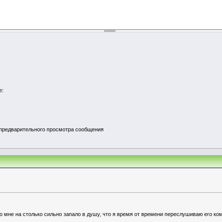
е:
ля предварительного просмотра сообщения
 мне на столько сильно запало в душу, что я время от времени переслушиваю его ком