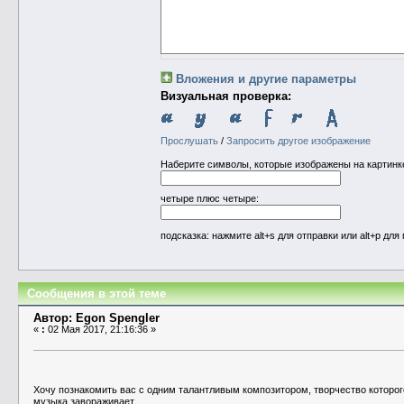
Вложения и другие параметры
Визуальная проверка:
Прослушать
/
Запросить другое изображение
Наберите символы, которые изображены на картинк
четыре плюс четыре:
подсказка: нажмите alt+s для отправки или alt+p д
Сообщения в этой теме
Автор: Egon Spengler
«
:
02 Мая 2017, 21:16:36 »
Хочу познакомить вас с одним талантливым композитором, творчество которого
музыка завораживает.