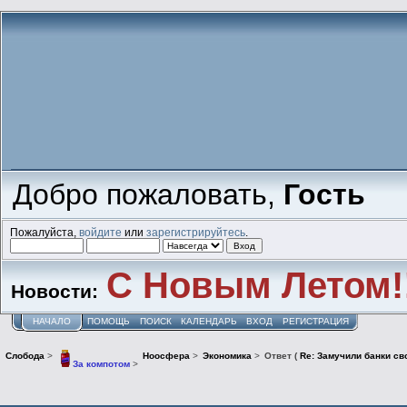
Добро пожаловать,
Гость
Пожалуйста,
войдите
или
зарегистрируйтесь
.
С Новым Летом!
Новости:
НАЧАЛО
ПОМОЩЬ
ПОИСК
КАЛЕНДАРЬ
ВХОД
РЕГИСТРАЦИЯ
Слобода
>
Ноосфера
>
Экономика
>
Ответ (
Re: Замучили банки св
За компотом
>