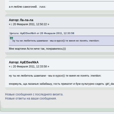
а я люблю самогоний. :russ:
Автор: Ла-ла-ла
«
:
20 Февраля 2011, 12:50:22 »
Цитата: ApElSeeNkA от 20 Февраля 2011, 12:33:58
ну ты не любитель шампани - мы в курсе)) те миня не понять :mention:
Мне мартини Асти ниче так, понравилось)))
Автор: ApElSeeNkA
«
:
20 Февраля 2011, 12:33:58 »
ну ты не любитель шампани - мы в курсе)) те миня не понять :mention:
енормуль, ща лазанью забабашу, гость прикатит и бум культурно сидеть :girl_da
Новые сообщения с последнего визита.
Новые ответы на ваши сообщения.