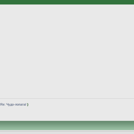
(
Re: Чудо-лопата!
)