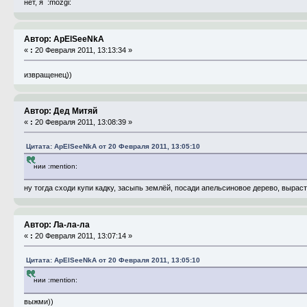
нет, я :mozgi:
Автор: ApElSeeNkA
«
:
20 Февраля 2011, 13:13:34 »
извращенец))
Автор: Дед Митяй
«
:
20 Февраля 2011, 13:08:39 »
Цитата: ApElSeeNkA от 20 Февраля 2011, 13:05:10
нии :mention:
ну тогда сходи купи кадку, засыпь землёй, посади апельсиновое дерево, выраст
Автор: Ла-ла-ла
«
:
20 Февраля 2011, 13:07:14 »
Цитата: ApElSeeNkA от 20 Февраля 2011, 13:05:10
нии :mention:
выжми))