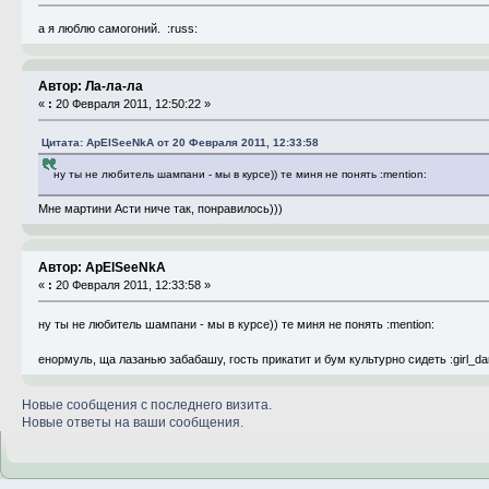
а я люблю самогоний. :russ:
Автор: Ла-ла-ла
«
:
20 Февраля 2011, 12:50:22 »
Цитата: ApElSeeNkA от 20 Февраля 2011, 12:33:58
ну ты не любитель шампани - мы в курсе)) те миня не понять :mention:
Мне мартини Асти ниче так, понравилось)))
Автор: ApElSeeNkA
«
:
20 Февраля 2011, 12:33:58 »
ну ты не любитель шампани - мы в курсе)) те миня не понять :mention:
енормуль, ща лазанью забабашу, гость прикатит и бум культурно сидеть :girl_da
Новые сообщения с последнего визита.
Новые ответы на ваши сообщения.