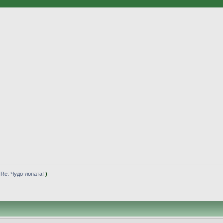
(
Re: Чудо-лопата!
)