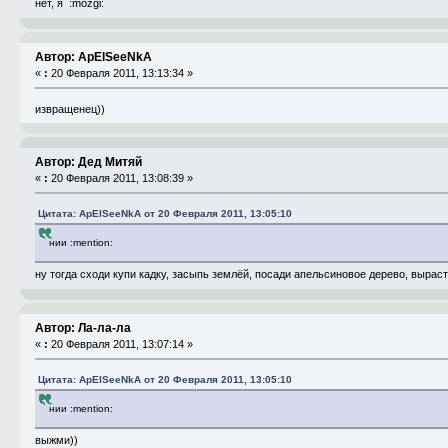
нет, я :mozgi:
Автор: ApElSeeNkA
«
:
20 Февраля 2011, 13:13:34 »
извращенец))
Автор: Дед Митяй
«
:
20 Февраля 2011, 13:08:39 »
Цитата: ApElSeeNkA от 20 Февраля 2011, 13:05:10
нии :mention:
ну тогда сходи купи кадку, засыпь землёй, посади апельсиновое дерево, выраст
Автор: Ла-ла-ла
«
:
20 Февраля 2011, 13:07:14 »
Цитата: ApElSeeNkA от 20 Февраля 2011, 13:05:10
нии :mention:
выжми))