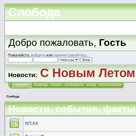
Слобода
Добро пожаловать,
Гость
Пожалуйста,
войдите
или
зарегистрируйтесь
.
С Новым Летом!
Новости:
НАЧАЛО
ПОМОЩЬ
ПОИСК
КАЛЕНДАРЬ
ВХОД
РЕГИСТРАЦИЯ
Слобода
Новости, события, факты
КГСХА