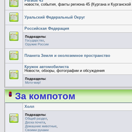
Регион 45
новости, события, факты региона 45 (Кургана и Курганской
Уральский Федеральный Округ
Российская Федерация
Подразделы
:
Государство
,
Оружие России
Планета Земля и околоземное пространство
Кружок автомобилиста
Новости, обзоры, фотографии и обсуждения
Подразделы
:
Мото-мир!
За компотом
Холл
Подразделы
:
Общий раздел
,
Доска почета
,
Домашние животные
,
Своими руками