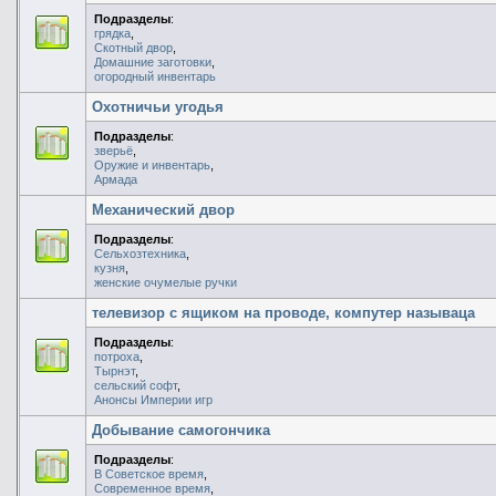
Подразделы
:
грядка
,
Скотный двор
,
Домашние заготовки
,
огородный инвентарь
Охотничьи угодья
Подразделы
:
зверьё
,
Оружие и инвентарь
,
Армада
Механический двор
Подразделы
:
Сельхозтехника
,
кузня
,
женские очумелые ручки
телевизор с ящиком на проводе, компутер называца
Подразделы
:
потроха
,
Тырнэт
,
сельский софт
,
Анонсы Империи игр
Добывание самогончика
Подразделы
:
В Советское время
,
Современное время
,