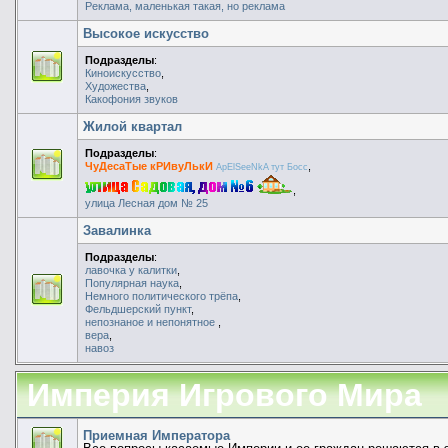
Реклама, маленькая такая, но реклама
Высокое искусство
Подразделы
:
Киноискусство
,
Художества
,
Какофония звуков
Жилой квартал
Подразделы
:
ЧуДесаТые кРИвуЛькИ
,
ApElSeeNkA тут Босс
,
улица Лесная дом № 25
Завалинка
Подразделы
:
лавочка у калитки
,
Популярная наука
,
Немного политического трёпа
,
Фельдшерский пункт
,
непознаное и непонятное
,
вера
,
навоз
Империя Игрового Мира
Приемная Императора