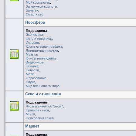
Мой компьютер
,
За кружкой компота
,
Балаган
,
Смартхаус
Ноосфера
Подразделы
:
Экономика
,
Фото и живопись
,
История
,
Компьютерная графика
,
Литература и поэзия
,
Музыка
,
Кино и телевидение
,
Видео-игры
,
Техника
,
Новости
,
Маяк
,
Образование
,
Наука
,
Мир вне нашего мира.
Секс и отношения
Подразделы
:
Что мы знаем об "этом"
,
Правила секса
,
М и Ж
,
Психология секса
Маркет
Подразделы
: