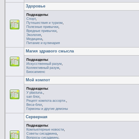
Здоровье
Подразделы
:
Спорт
,
Путешествия и туризм
,
Полезные привычки
,
Вредные привычки
,
Экология
,
Медицина
,
Питание и кулинария
Магия здравого смысла
Подразделы
:
Искусственный разум
,
Коллективный разум
,
Биосапиенс
Мой компот
Подразделы
:
У plastuna.
,
san блог
,
Рецепт компота ассорти.
,
Веса-блог
,
Гормоны и другие демоны
Серверная
Подразделы
:
Компьютерные новости
,
Советы сисадмина
,
Вопросы сисадмину
,