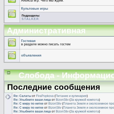
Анонсы игр. Чего мы ждем.
Культовые игры
Подразделы
:
S.T.A.L.K.E.R.
Административная
Гостевая
в разделе можно писать гостем
объявления
Слобода - Информаци
Последние сообщения
Re: Салаты
от
FiraPopkova
(
Питание и кулинария
)
Re: Улыбните ваши лица
от
BizonStiv
(
За кружкой компота
)
Re: С миру по нитке
от
BizonStiv
(
Планета Земля и околоземное пр
Re: С миру по нитке
от
BizonStiv
(
Планета Земля и околоземное пр
Re: Улыбните ваши лица
от
BizonStiv
(
За кружкой компота
)