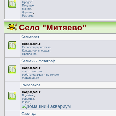
Продаю
,
Покупаю
,
Меняю
,
Дарение
,
Реклама
Село "Митяево"
Сельсовет
Подразделы
:
Сельская радиоточка
,
Колодезная площадь
,
Правление
Сельский фотограф
Подразделы
:
спецхозяйство
,
работы сельчан и не только
,
фототехника
Рыбсовхоз
Подразделы
:
Водоёмы
,
оснастка
,
Рыбка
,
Домашний аквариум
Фазенда