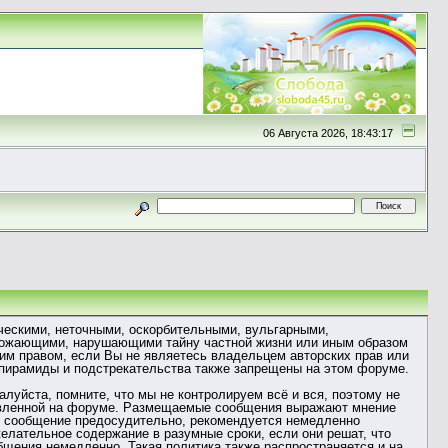
06 Августа 2026, 18:43:17
ческими, неточными, оскорбительными, вульгарными,
грожающими, нарушающими тайну частной жизни или иным образом
м правом, если Вы не являетесь владельцем авторских прав или
 пирамиды и подстрекательства также запрещены на этом форуме.
уйста, помните, что мы не контролируем всё и вся, поэтому не
ставленной на форуме. Размещаемые сообщения выражают мнение
ое сообщение предосудительно, рекомендуется немедленно
елательное содержание в разумные сроки, если они решат, что
бщения немедленно. Такая политика также распространяется и на