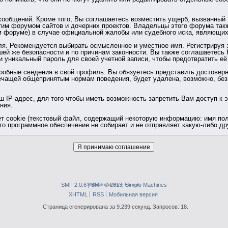
общений. Кроме того, Вы соглашаетесь возместить ущерб, вызванный В
тим форумом сайтов и дочерних проектов. Владельцы этого форума так
 форуме) в случае официальной жалобы или судебного иска, являющих
ля. Рекомендуется выбирать осмысленное и уместное имя. Регистрируя 
шей же безопасности и по причинам законности. Вы также соглашаетес
никальный пароль для своей учетной записи, чтобы предотвратить её 
дробные сведения в свой профиль. Вы обязуетесь представить достове
ечащей общепринятым нормам поведения, будет удалена, возможно, без
 IP-адрес, для того чтобы иметь возможность запретить Вам доступ к 
ния.
т cookie (текстовый файл, содержащий некоторую информацию: имя поль
то программное обеспечение не собирает и не отправляет какую-либо 
SMF 2.0.6
|
SMFAds
SMF © 2013
for
Free Forums
,
Simple Machines
XHTML
RSS
Мобильная версия
Страница сгенерирована за 9.239 секунд. Запросов: 18.