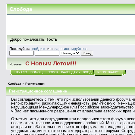
Слобода
Добро пожаловать,
Гость
Пожалуйста,
войдите
или
зарегистрируйтесь
.
С Новым Летом!!!
Новости:
НАЧАЛО
ПОМОЩЬ
ПОИСК
КАЛЕНДАРЬ
ВХОД
РЕГИСТРАЦИЯ
Слобода
>
Регистрация
Регистрационное соглашение
Вы соглашаетесь с тем, что при использовании данного форума 
непристойными, разжигающими ненависть, религиозную, межнаци
нарушающими Международное или Российское законодательство. 
у Вас нет письменного разрешения от владельца авторских прав 
Отметим, что для сотрудников или владельцев этого форума нево
несем ответственности за содержание сообщений. Мы не гаранти
автора и не обязательно мнение этого форума, его владельца, с
уведомить администратора или модератора этого форума. Сотрудн
его удаление необходимо. Это происходит вручную, поэтому нужн