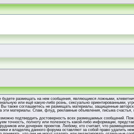
не будете размещать на нем сообщения, являющиеся ложными, клеветни
ональную или ещё какую-либо рознь, сексуально ориентированными, у
Вы также соглашаетесь не размещать материалы, защищенные авторски
на эти материалы. Спам, флуд, рекламные объявления, письма счастья,
зможно подтвердить достоверность всех размещаемых сообщений. Пожал
руем точность, полноту или полезность какой-либо информации, пред
отрудников или дочерних проектов. Любому, кто считает, что размещенн
ики и владелец данного форума оставляют за собой право удалить неж
о понимать, что они не могут удалять или редактировать отдельные соо