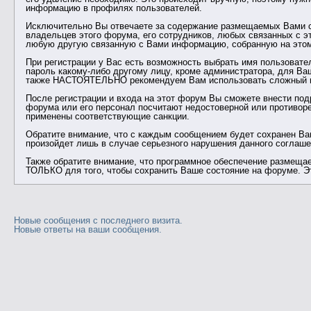
информацию в профилях пользователей.
Исключительно Вы отвечаете за содержание размещаемых Вами со
владельцев этого форума, его сотрудников, любых связанных с э
любую другую связанную с Вами информацию, собранную на этом
При регистрации у Вас есть возможность выбрать имя пользовате
пароль какому-либо другому лицу, кроме администратора, для Ва
также НАСТОЯТЕЛЬНО рекомендуем Вам использовать сложный и у
После регистрации и входа на этот форум Вы сможете внести по
форума или его персонал посчитают недостоверной или противор
применены соответствующие санкции.
Обратите внимание, что с каждым сообщением будет сохранен Ваш
произойдет лишь в случае серьезного нарушения данного соглаше
Также обратите внимание, что программное обеспечение размещае
ТОЛЬКО для того, чтобы сохранить Ваше состояние на форуме. Э
Новые сообщения с последнего визита.
Новые ответы на ваши сообщения.