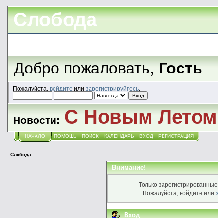
Слобода
Добро пожаловать,
Гость
Пожалуйста,
войдите
или
зарегистрируйтесь
.
С Новым Летом!
Новости:
НАЧАЛО
ПОМОЩЬ
ПОИСК
КАЛЕНДАРЬ
ВХОД
РЕГИСТРАЦИЯ
Слобода
Внимание!
Только зарегистрированные 
Пожалуйста, войдите или
Вход