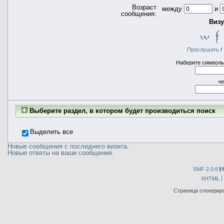
Возраст
между
и
сообщения:
Визу
Прослушать
/
Наберите символы,
че
Выберите раздел, в котором будет производиться поиск
Выделить все
Новые сообщения с последнего визита.
Новые ответы на ваши сообщения.
SMF 2.0.6
|
S
XHTML
Страница сгенериро