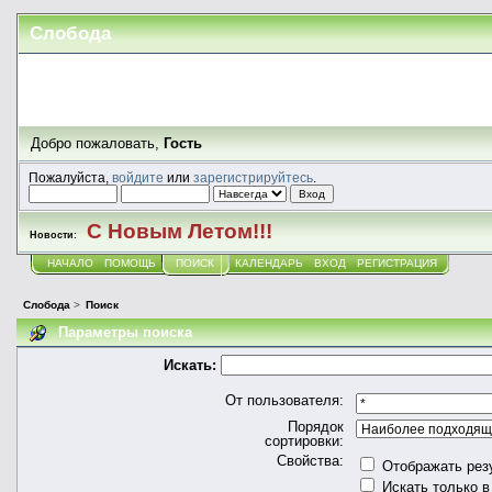
Слобода
Добро пожаловать,
Гость
Пожалуйста,
войдите
или
зарегистрируйтесь
.
С Новым Летом!!!
Новости:
НАЧАЛО
ПОМОЩЬ
ПОИСК
КАЛЕНДАРЬ
ВХОД
РЕГИСТРАЦИЯ
Слобода
>
Поиск
Параметры поиска
Искать:
От пользователя:
Порядок
сортировки:
Свойства:
Отображать рез
Искать только в