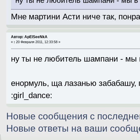
ну ты не любитель шампани - мы в к
Мне мартини Асти ниче так, понра
Автор: ApElSeeNkA
«
:
20 Февраля 2011, 12:33:58 »
ну ты не любитель шампани - мы в 
енормуль, ща лазанью забабашу, г
:girl_dance:
Новые сообщения с последнег
Новые ответы на ваши сообщ