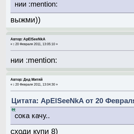
нии :mention:
выжми))
Автор: ApElSeeNkA
«
:
20 Февраля 2011, 13:05:10 »
нии :mention:
Автор: Дед Митяй
«
:
20 Февраля 2011, 13:04:30 »
Цитата: ApElSeeNkA от 20 Февраля
сока качу..
сходи купи 8)