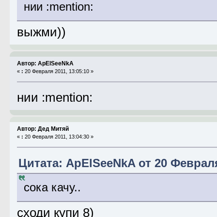
нии :mention:
выжми))
Автор: ApElSeeNkA
«
:
20 Февраля 2011, 13:05:10 »
нии :mention:
Автор: Дед Митяй
«
:
20 Февраля 2011, 13:04:30 »
Цитата: ApElSeeNkA от 20 Февраля
сока качу..
сходи купи 8)