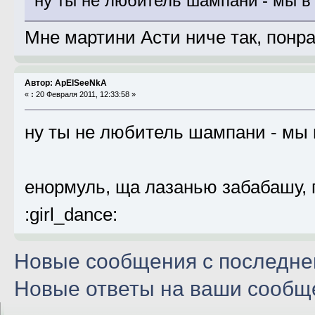
ну ты не любитель шампани - мы в к
Мне мартини Асти ниче так, понра
Автор: ApElSeeNkA
«
:
20 Февраля 2011, 12:33:58 »
ну ты не любитель шампани - мы в 
енормуль, ща лазанью забабашу, г
:girl_dance:
Новые сообщения с последнег
Новые ответы на ваши сообщ