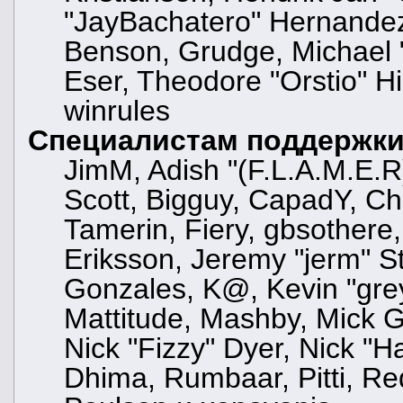
"JayBachatero" Hernandez
Benson, Grudge, Michael "
Eser, Theodore "Orstio" Hi
winrules
Специалистам поддержк
JimM, Adish "(F.L.A.M.E.R)
Scott, Bigguy, CapadY, C
Tamerin, Fiery, gbsothere
Eriksson, Jeremy "jerm" St
Gonzales, K@, Kevin "greyk
Mattitude, Mashby, Mick G.,
Nick "Fizzy" Dyer, Nick "H
Dhima, Rumbaar, Pitti, R