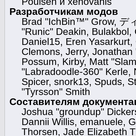
Poulsen и xenovanis
Разработчикам модов
Brad "IchBin™" Grow, ディ
"Runic" Deakin, Bulakbol,
Daniel15, Eren Yasarkurt
Clemons, Jerry, Jonathan 
Possum, Kirby, Matt "Sl
"Labradoodle-360" Kerle, 
Spicer, snork13, Spuds, S
"Tyrsson" Smith
Составителям документа
Joshua "groundup" Dickers
Dannii Willis, emanuele,
Thorsen, Jade Elizabeth T