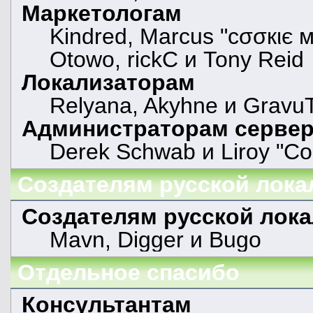
Маркетологам
Kindred, Marcus "cσσкιє м
Otowo, rickC и Tony Reid
Локализаторам
Relyana, Akyhne и Gravu
Администраторам серве
Derek Schwab и Liroy "Co
Создателям русской лока
Создателям русской лок
Mavn, Digger и Bugo
Отдельное спасибо
Консультантам