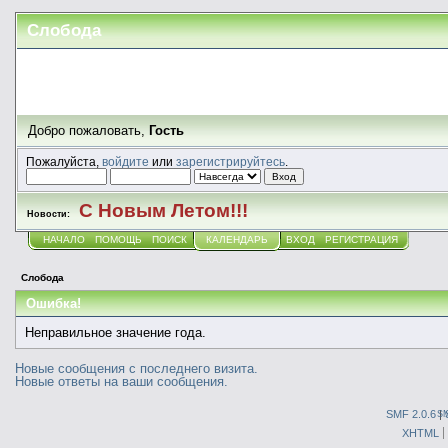
Слобода
Добро пожаловать,
Гость
Пожалуйста,
войдите
или
зарегистрируйтесь
.
С Новым Летом!!!
Новости:
НАЧАЛО
ПОМОЩЬ
ПОИСК
КАЛЕНДАРЬ
ВХОД
РЕГИСТРАЦИЯ
Слобода
Ошибка!
Неправильное значение года.
Новые сообщения с последнего визита.
Новые ответы на ваши сообщения.
SMF 2.0.6
|
S
XHTML