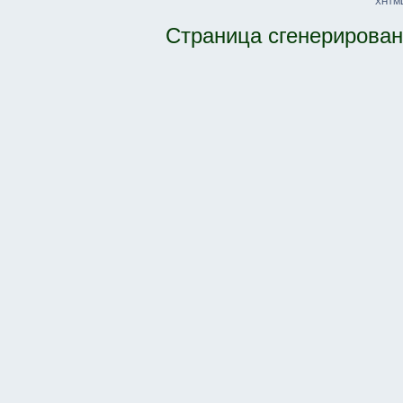
XHTM
Страница сгенерирована