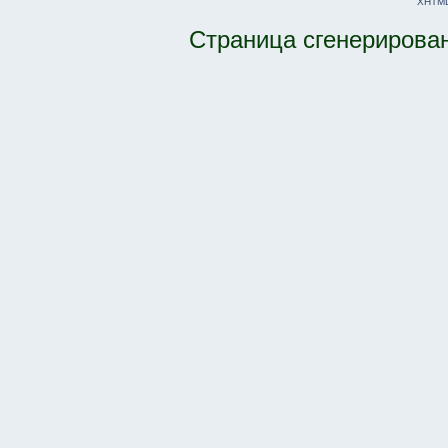
XHTM
Страница сгенерирована