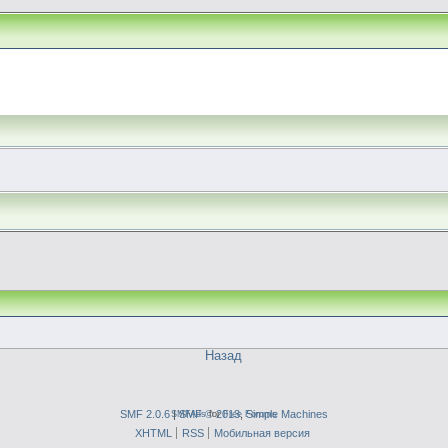
Назад
SMF 2.0.6
|
SMFAds
SMF © 2013
for
Free Forums
,
Simple Machines
XHTML
RSS
Мобильная версия