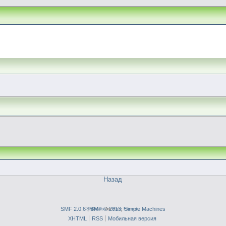
Назад
SMF 2.0.6
|
SMFAds
SMF © 2013
for
Free Forums
,
Simple Machines
XHTML
RSS
Мобильная версия