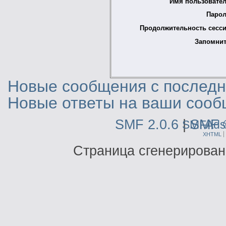
Имя пользовател
Парол
Продолжительность сесси
Запомнит
Новые сообщения с последне
Новые ответы на ваши сооб
SMF 2.0.6
|
SMF 
SMFAds
XHTML
Страница сгенерирована