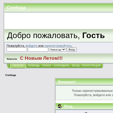
Слобода
Добро пожаловать,
Гость
Пожалуйста,
войдите
или
зарегистрируйтесь
.
С Новым Летом!!!
Новости:
НАЧАЛО
ПОМОЩЬ
ПОИСК
КАЛЕНДАРЬ
ВХОД
РЕГИСТРАЦИЯ
Слобода
Внимание!
Только зарегистрированные 
Пожалуйста, войдите или
Вход