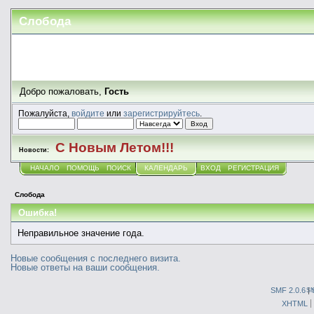
Слобода
Добро пожаловать,
Гость
Пожалуйста,
войдите
или
зарегистрируйтесь
.
С Новым Летом!!!
Новости:
НАЧАЛО
ПОМОЩЬ
ПОИСК
КАЛЕНДАРЬ
ВХОД
РЕГИСТРАЦИЯ
Слобода
Ошибка!
Неправильное значение года.
Новые сообщения с последнего визита.
Новые ответы на ваши сообщения.
SMF 2.0.6
|
S
XHTML