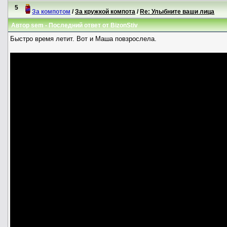
5
За компотом
/
За кружкой компота
/
Re: Улыбните ваши лица
Автор
sem
- Последний ответ от
BizonStiv
Быстро время летит. Вот и Маша повзрослела.