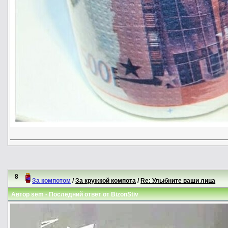
8
За компотом
/
За кружкой компота
/
Re: Улыбните ваши лица
Автор
sem
- Последний ответ от
BizonStiv