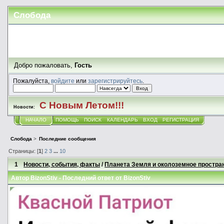
Слобода
Добро пожаловать,
Гость
Пожалуйста,
войдите
или
зарегистрируйтесь
.
С Новым Летом!!!
Новости:
НАЧАЛО
ПОМОЩЬ
ПОИСК
КАЛЕНДАРЬ
ВХОД
РЕГИСТРАЦИЯ
Слобода
>
Последние сообщения
Страницы: [
1
]
2
3
...
10
1
Новости, события, факты
/
Планета Земля и околоземное простра
Автор
BizonStiv
- Последний ответ от
BizonStiv