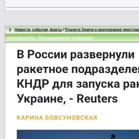
2
Новости, события, факты
/
Планета Земля и околоземное простра
Автор
BizonStiv
- Последний ответ от
BizonStiv