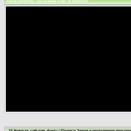
Автор
BizonStiv
- Последний ответ от
BizonStiv
10
Новости, события, факты
/
Планета Земля и околоземное простра