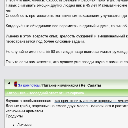
И вот что выяснилось: Скорость реакции и рабочая память да, лучше 
Навык считывать эмоции других людей пик в 45 лет Математические
лет
Способность противостоять когнитивным искажениям улучшается до 
Когда учёные объединили все параметры в единый индекс, то пик об
Именно в этом возрасте опыт, зрелость суждений и эмоциональный к
перестраивается под более сложные задачи.
Не случайно именно в 55-60 лет люди чаще всего занимают руководя
Так что если вам кажется, что лучшее уже позади наука с вами не со
4
За компотом
/
Питание и кулинария
/
Re: Салаты
Автор Юша - Последний ответ от
FiraPopkova
Вкуснота необыкновенная -
как приготовить лисички жареные с луком
Лесные грибы, жаренные на смеси двух масел - сливочного и растит
чесночным ароматом.
Продукты
Лисички