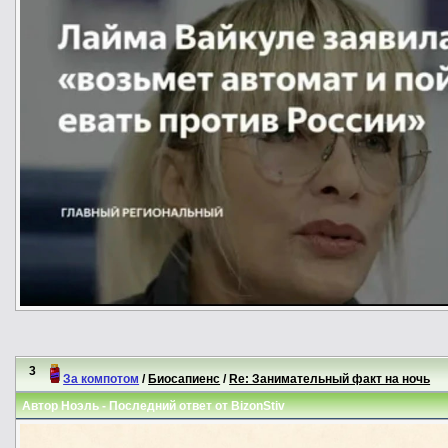
3
За компотом
/
Биосапиенс
/
Re: Занимательный факт на ночь
Автор
Ноэль
- Последний ответ от
BizonStiv