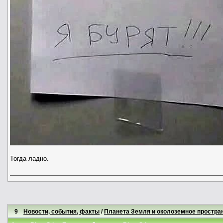
Тогда ладно.
9
Новости, события, факты
/
Планета Земля и околоземное простра