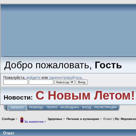
Добро пожаловать,
Гость
Пожалуйста,
войдите
или
зарегистрируйтесь
.
С Новым Летом!
Новости:
НАЧАЛО
ПОМОЩЬ
ПОИСК
КАЛЕНДАРЬ
ВХОД
РЕГИСТРАЦИЯ
Слобода
>
Здоровье
>
Питание и кулинария
>
Ответ (
Re: Морожен
За компотом
>
Ответ