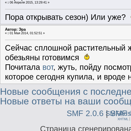
«
:
06 Апреля 2015, 13:29:41 »
Пора открывать сезон) Или уже?
Автор: Эра
«
:
01 Мая 2014, 01:52:51 »
Сейчас сплошной растительный 
обезьяны готовимся
Почитала
вот
, жуть, пойду посмот
которое сегодня купила, и вроде 
Новые сообщения с последне
Новые ответы на ваши сообщ
SMF 2.0.6
|
SMF 
SMFAds
XHTML
Страница сгенерирована 