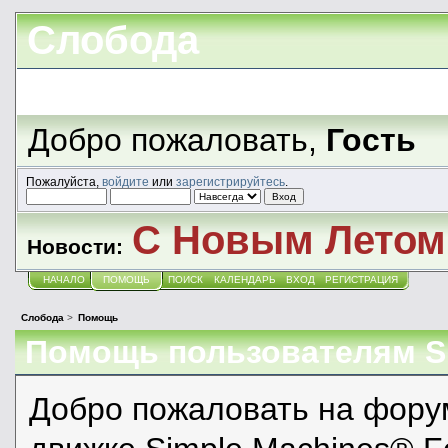
Слобода
Добро пожаловать,
Гость
Пожалуйста,
войдите
или
зарегистрируйтесь
.
С Новым Летом!
Новости:
НАЧАЛО
ПОМОЩЬ
ПОИСК
КАЛЕНДАРЬ
ВХОД
РЕГИСТРАЦИЯ
Слобода
>
Помощь
Помощь пользователям 
Добро пожаловать на фору