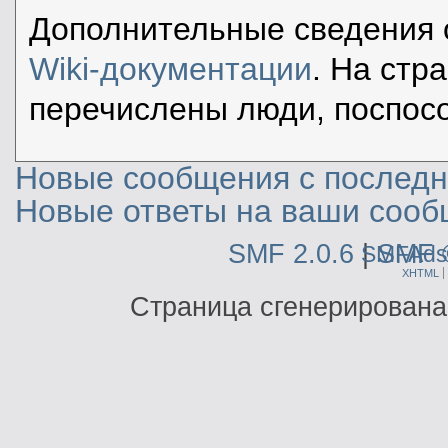
Дополнительные сведения 
Wiki-документации
. На стр
перечислены люди, поспос
Новые сообщения с последне
Новые ответы на ваши сооб
SMF 2.0.6
|
SMF 
SMFAds
XHTML
Страница сгенерирована 