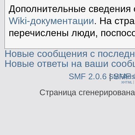
Дополнительные сведения 
Wiki-документации
. На стр
перечислены люди, поспос
Новые сообщения с последне
Новые ответы на ваши сооб
SMF 2.0.6
|
SMF 
SMFAds
XHTML
Страница сгенерирована 