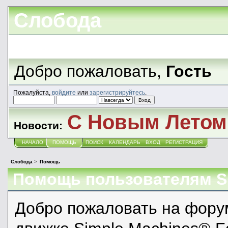
Слобода
Добро пожаловать,
Гость
Пожалуйста,
войдите
или
зарегистрируйтесь
.
С Новым Летом!
Новости:
НАЧАЛО
ПОМОЩЬ
ПОИСК
КАЛЕНДАРЬ
ВХОД
РЕГИСТРАЦИЯ
Слобода
>
Помощь
Помощь пользователям 
Добро пожаловать на фору