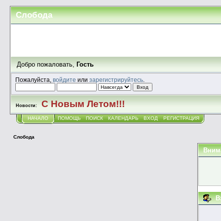
Слобода
Добро пожаловать,
Гость
Пожалуйста,
войдите
или
зарегистрируйтесь
.
С Новым Летом!!!
Новости:
НАЧАЛО
ПОМОЩЬ
ПОИСК
КАЛЕНДАРЬ
ВХОД
РЕГИСТРАЦИЯ
Слобода
Вним
В