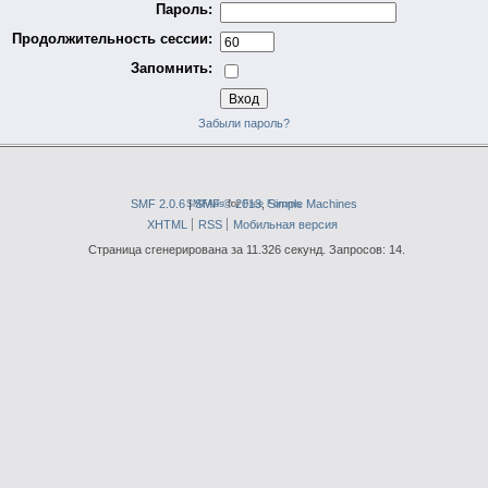
Пароль:
Продолжительность сессии:
Запомнить:
Забыли пароль?
SMF 2.0.6
|
SMFAds
SMF © 2013
for
Free Forums
,
Simple Machines
XHTML
RSS
Мобильная версия
Страница сгенерирована за 11.326 секунд. Запросов: 14.