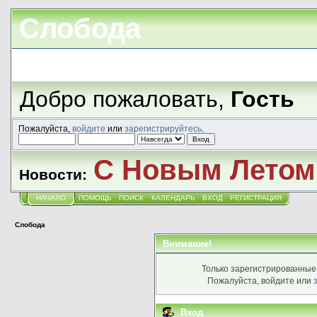
Слобода
Добро пожаловать,
Гость
Пожалуйста,
войдите
или
зарегистрируйтесь
.
С Новым Летом!
Новости:
НАЧАЛО
ПОМОЩЬ
ПОИСК
КАЛЕНДАРЬ
ВХОД
РЕГИСТРАЦИЯ
Слобода
Внимание!
Только зарегистрированные 
Пожалуйста, войдите или
Вход