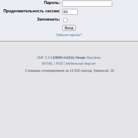
Пароль:
Продолжительность сессии:
Запомнить:
Забыли пароль?
SMF 2.0.6
|
SMFAds
SMF © 2013
for
Free Forums
,
Simple Machines
XHTML
RSS
Мобильная версия
Страница сгенерирована за 13.319 секунд. Запросов: 19.