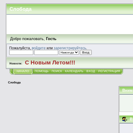
Слобода
Добро пожаловать,
Гость
Пожалуйста,
войдите
или
зарегистрируйтесь
.
С Новым Летом!!!
Новости:
НАЧАЛО
ПОМОЩЬ
ПОИСК
КАЛЕНДАРЬ
ВХОД
РЕГИСТРАЦИЯ
Слобода
Вним
В