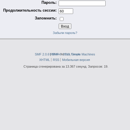
Пароль:
Продолжительность сессии:
Запомнить:
Забыли пароль?
SMF 2.0.6
|
SMFAds
SMF © 2013
for
Free Forums
,
Simple Machines
XHTML
RSS
Мобильная версия
Страница сгенерирована за 13.367 секунд. Запросов: 19.