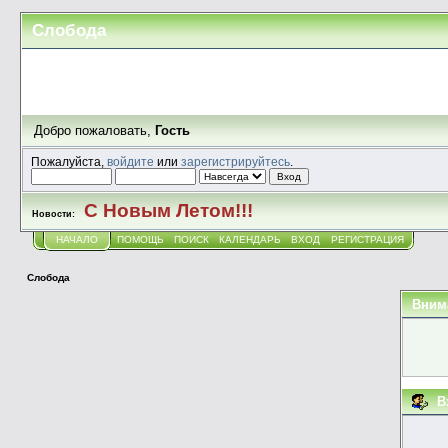
Слобода
Добро пожаловать,
Гость
Пожалуйста,
войдите
или
зарегистрируйтесь
.
С Новым Летом!!!
Новости:
НАЧАЛО
ПОМОЩЬ
ПОИСК
КАЛЕНДАРЬ
ВХОД
РЕГИСТРАЦИЯ
Слобода
Вним
В