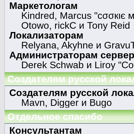
Маркетологам
Kindred, Marcus "cσσкιє м
Otowo, rickC и Tony Reid
Локализаторам
Relyana, Akyhne и Gravu
Администраторам серве
Derek Schwab и Liroy "Co
Создателям русской лока
Создателям русской лок
Mavn, Digger и Bugo
Отдельное спасибо
Консультантам