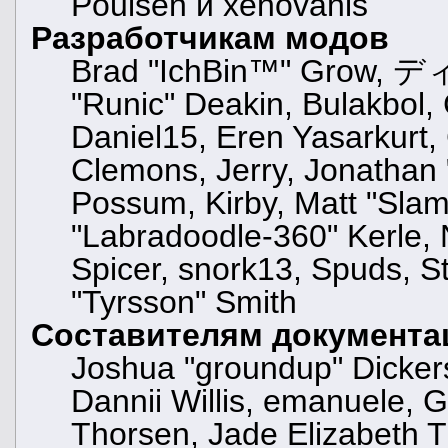
Poulsen и xenovanis
Разработчикам модов
Brad "IchBin™" Grow, ディ
"Runic" Deakin, Bulakbol,
Daniel15, Eren Yasarkurt
Clemons, Jerry, Jonathan 
Possum, Kirby, Matt "Sl
"Labradoodle-360" Kerle, 
Spicer, snork13, Spuds, S
"Tyrsson" Smith
Составителям документа
Joshua "groundup" Dickers
Dannii Willis, emanuele,
Thorsen, Jade Elizabeth T