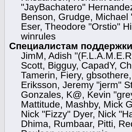
"JayBachatero" Hernandez
Benson, Grudge, Michael "
Eser, Theodore "Orstio" Hi
winrules
Специалистам поддержк
JimM, Adish "(F.L.A.M.E.R)
Scott, Bigguy, CapadY, C
Tamerin, Fiery, gbsothere
Eriksson, Jeremy "jerm" St
Gonzales, K@, Kevin "greyk
Mattitude, Mashby, Mick G.,
Nick "Fizzy" Dyer, Nick "H
Dhima, Rumbaar, Pitti, R