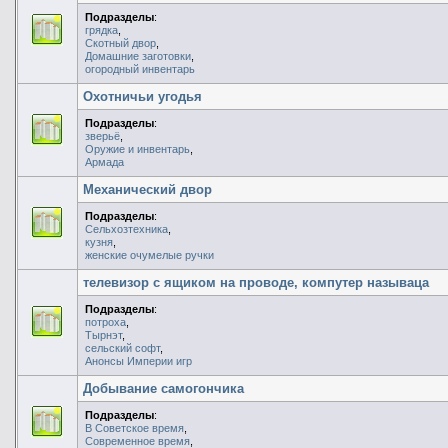
Подразделы
:
грядка
,
Скотный двор
,
Домашние заготовки
,
огородный инвентарь
Охотничьи угодья
Подразделы
:
зверьё
,
Оружие и инвентарь
,
Армада
Механический двор
Подразделы
:
Сельхозтехника
,
кузня
,
женские очумелые ручки
телевизор с ящиком на проводе, компутер называца
Подразделы
:
потроха
,
Тырнэт
,
сельский софт
,
Анонсы Империи игр
Добывание самогончика
Подразделы
:
В Советское время
,
Современное время
,