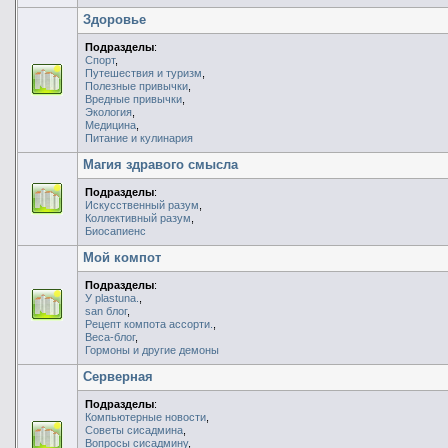
Здоровье
Подразделы
:
Спорт
,
Путешествия и туризм
,
Полезные привычки
,
Вредные привычки
,
Экология
,
Медицина
,
Питание и кулинария
Магия здравого смысла
Подразделы
:
Искусственный разум
,
Коллективный разум
,
Биосапиенс
Мой компот
Подразделы
:
У plastuna.
,
san блог
,
Рецепт компота ассорти.
,
Веса-блог
,
Гормоны и другие демоны
Серверная
Подразделы
:
Компьютерные новости
,
Советы сисадмина
,
Вопросы сисадмину
,