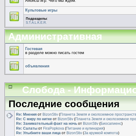
Анонсы игр. Чего мы ждем.
Культовые игры
Подразделы
:
S.T.A.L.K.E.R.
Административная
Гостевая
в разделе можно писать гостем
объявления
Слобода - Информаци
Последние сообщения
Re: Мнения
от
BizonStiv
(
Планета Земля и околоземное пространст
Re: С миру по нитке
от
BizonStiv
(
Планета Земля и околоземное пр
Re: Занимательный факт на ночь
от
BizonStiv
(
Биосапиенс
)
Re: Салаты
от
FiraPopkova
(
Питание и кулинария
)
Re: Улыбните ваши лица
от
BizonStiv
(
За кружкой компота
)