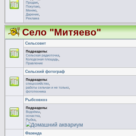
Продаю
,
Покупаю
,
Меняю
,
Дарение
,
Реклама
Село "Митяево"
Сельсовет
Подразделы
:
Сельская радиоточка
,
Колодезная площадь
,
Правление
Сельский фотограф
Подразделы
:
спецхозяйство
,
работы сельчан и не только
,
фототехника
Рыбсовхоз
Подразделы
:
Водоёмы
,
оснастка
,
Рыбка
,
Домашний аквариум
Фазенда