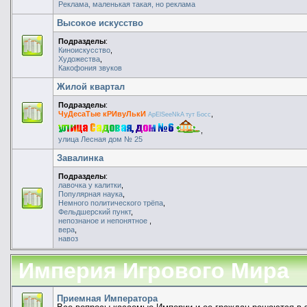
Реклама, маленькая такая, но реклама
Высокое искусство
Подразделы
:
Киноискусство
,
Художества
,
Какофония звуков
Жилой квартал
Подразделы
:
ЧуДесаТые кРИвуЛькИ
,
ApElSeeNkA тут Босс
,
улица Лесная дом № 25
Завалинка
Подразделы
:
лавочка у калитки
,
Популярная наука
,
Немного политического трёпа
,
Фельдшерский пункт
,
непознаное и непонятное
,
вера
,
навоз
Империя Игрового Мира
Приемная Императора