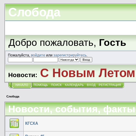
Слобода
Добро пожаловать,
Гость
Пожалуйста,
войдите
или
зарегистрируйтесь
.
С Новым Летом!
Новости:
НАЧАЛО
ПОМОЩЬ
ПОИСК
КАЛЕНДАРЬ
ВХОД
РЕГИСТРАЦИЯ
Слобода
Новости, события, факты
КГСХА