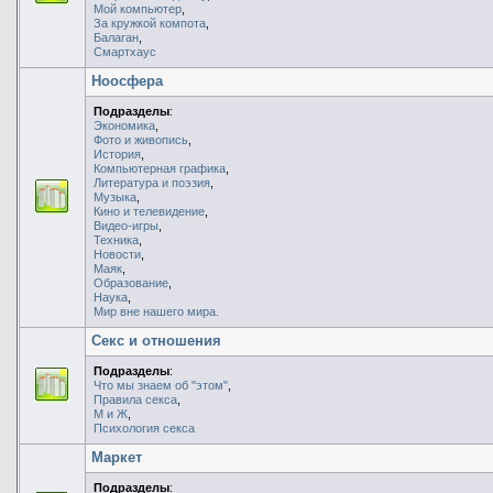
Мой компьютер
,
За кружкой компота
,
Балаган
,
Смартхаус
Ноосфера
Подразделы
:
Экономика
,
Фото и живопись
,
История
,
Компьютерная графика
,
Литература и поэзия
,
Музыка
,
Кино и телевидение
,
Видео-игры
,
Техника
,
Новости
,
Маяк
,
Образование
,
Наука
,
Мир вне нашего мира.
Секс и отношения
Подразделы
:
Что мы знаем об "этом"
,
Правила секса
,
М и Ж
,
Психология секса
Маркет
Подразделы
: