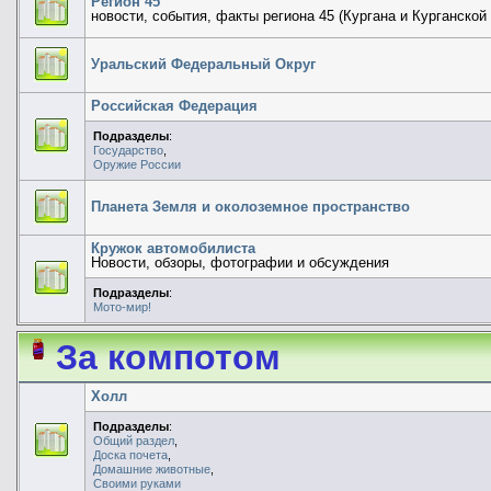
Регион 45
новости, события, факты региона 45 (Кургана и Курганской
Уральский Федеральный Округ
Российская Федерация
Подразделы
:
Государство
,
Оружие России
Планета Земля и околоземное пространство
Кружок автомобилиста
Новости, обзоры, фотографии и обсуждения
Подразделы
:
Мото-мир!
За компотом
Холл
Подразделы
:
Общий раздел
,
Доска почета
,
Домашние животные
,
Своими руками