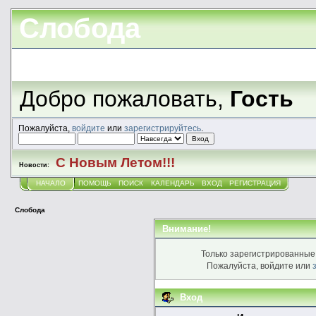
Слобода
Добро пожаловать,
Гость
Пожалуйста,
войдите
или
зарегистрируйтесь
.
С Новым Летом!!!
Новости:
НАЧАЛО
ПОМОЩЬ
ПОИСК
КАЛЕНДАРЬ
ВХОД
РЕГИСТРАЦИЯ
Слобода
Внимание!
Только зарегистрированные 
Пожалуйста, войдите или
Вход