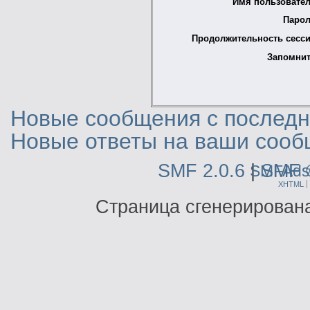
Имя пользовател
Парол
Продолжительность сесси
Запомнит
Новые сообщения с последне
Новые ответы на ваши сооб
SMF 2.0.6
|
SMF 
SMFAds
XHTML
Страница сгенерирована 