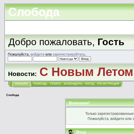
Слобода
Добро пожаловать,
Гость
Пожалуйста,
войдите
или
зарегистрируйтесь
.
С Новым Летом!
Новости:
НАЧАЛО
ПОМОЩЬ
ПОИСК
КАЛЕНДАРЬ
ВХОД
РЕГИСТРАЦИЯ
Слобода
Внимание!
Только зарегистрированные 
Пожалуйста, войдите или
Вход