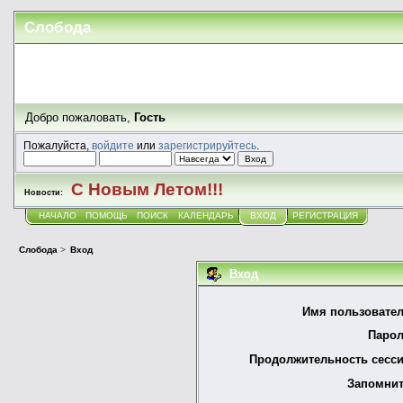
Слобода
Добро пожаловать,
Гость
Пожалуйста,
войдите
или
зарегистрируйтесь
.
С Новым Летом!!!
Новости:
НАЧАЛО
ПОМОЩЬ
ПОИСК
КАЛЕНДАРЬ
ВХОД
РЕГИСТРАЦИЯ
Слобода
>
Вход
Вход
Имя пользовател
Парол
Продолжительность сесси
Запомнит