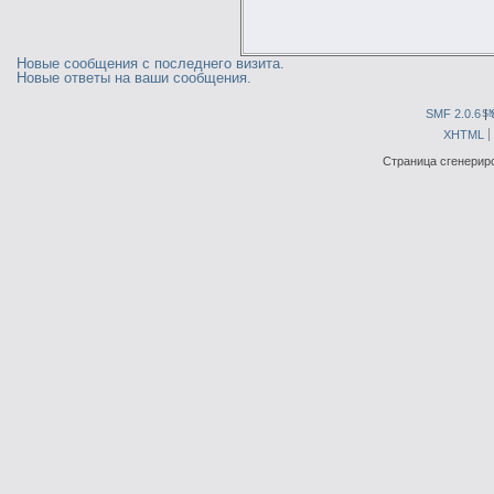
Новые сообщения с последнего визита.
Новые ответы на ваши сообщения.
SMF 2.0.6
|
S
XHTML
Страница сгенериро