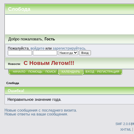
Слобода
Добро пожаловать,
Гость
Пожалуйста,
войдите
или
зарегистрируйтесь
.
С Новым Летом!!!
Новости:
НАЧАЛО
ПОМОЩЬ
ПОИСК
КАЛЕНДАРЬ
ВХОД
РЕГИСТРАЦИЯ
Слобода
Ошибка!
Неправильное значение года.
Новые сообщения с последнего визита.
Новые ответы на ваши сообщения.
SMF 2.0.6
|
S
XHTML