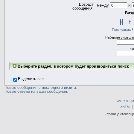
Возраст
между
и
сообщения:
Визу
Прослушать
/
Наберите символы,
че
Выберите раздел, в котором будет производиться поиск
Выделить все
Новые сообщения с последнего визита.
Новые ответы на ваши сообщения.
SMF 2.0.6
|
S
XHTML
Страница сгенериро