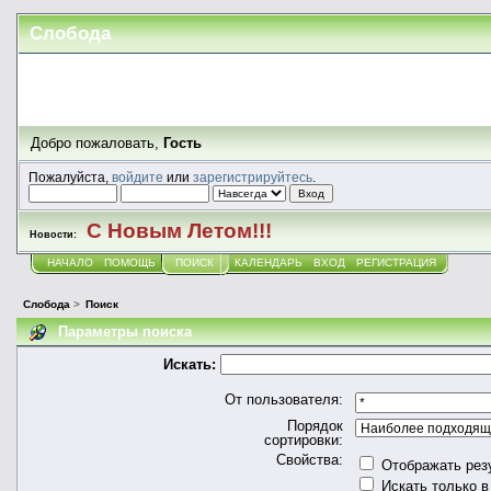
Слобода
Добро пожаловать,
Гость
Пожалуйста,
войдите
или
зарегистрируйтесь
.
С Новым Летом!!!
Новости:
НАЧАЛО
ПОМОЩЬ
ПОИСК
КАЛЕНДАРЬ
ВХОД
РЕГИСТРАЦИЯ
Слобода
>
Поиск
Параметры поиска
Искать:
От пользователя:
Порядок
сортировки:
Свойства:
Отображать рез
Искать только в