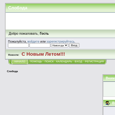
Слобода
Добро пожаловать,
Гость
Пожалуйста,
войдите
или
зарегистрируйтесь
.
С Новым Летом!!!
Новости:
НАЧАЛО
ПОМОЩЬ
ПОИСК
КАЛЕНДАРЬ
ВХОД
РЕГИСТРАЦИЯ
Слобода
Вним
В