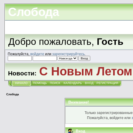
Слобода
Добро пожаловать,
Гость
Пожалуйста,
войдите
или
зарегистрируйтесь
.
С Новым Летом!
Новости:
НАЧАЛО
ПОМОЩЬ
ПОИСК
КАЛЕНДАРЬ
ВХОД
РЕГИСТРАЦИЯ
Слобода
Внимание!
Только зарегистрированные 
Пожалуйста, войдите или
Вход