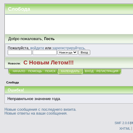
Слобода
Добро пожаловать,
Гость
Пожалуйста,
войдите
или
зарегистрируйтесь
.
С Новым Летом!!!
Новости:
НАЧАЛО
ПОМОЩЬ
ПОИСК
КАЛЕНДАРЬ
ВХОД
РЕГИСТРАЦИЯ
Слобода
Ошибка!
Неправильное значение года.
Новые сообщения с последнего визита.
Новые ответы на ваши сообщения.
SMF 2.0.6
|
S
XHTML