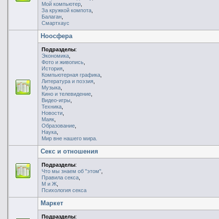
Мой компьютер
,
За кружкой компота
,
Балаган
,
Смартхаус
Ноосфера
Подразделы
:
Экономика
,
Фото и живопись
,
История
,
Компьютерная графика
,
Литература и поэзия
,
Музыка
,
Кино и телевидение
,
Видео-игры
,
Техника
,
Новости
,
Маяк
,
Образование
,
Наука
,
Мир вне нашего мира.
Секс и отношения
Подразделы
:
Что мы знаем об "этом"
,
Правила секса
,
М и Ж
,
Психология секса
Маркет
Подразделы
: