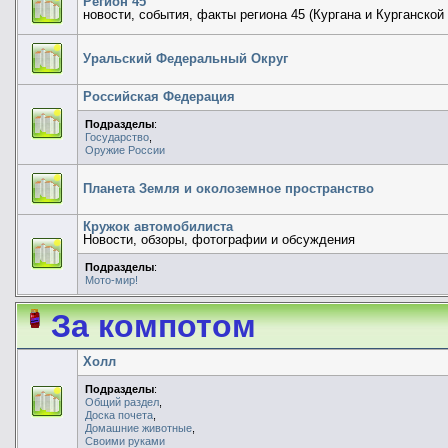
Регион 45
новости, события, факты региона 45 (Кургана и Курганской
Уральский Федеральный Округ
Российская Федерация
Подразделы
:
Государство
,
Оружие России
Планета Земля и околоземное пространство
Кружок автомобилиста
Новости, обзоры, фотографии и обсуждения
Подразделы
:
Мото-мир!
За компотом
Холл
Подразделы
:
Общий раздел
,
Доска почета
,
Домашние животные
,
Своими руками