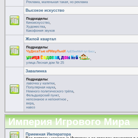
Реклама, маленькая такая, но реклама
Высокое искусство
Подразделы
:
Киноискусство
,
Художества
,
Какофония звуков
Жилой квартал
Подразделы
:
ЧуДесаТые кРИвуЛькИ
,
ApElSeeNkA тут Босс
,
улица Лесная дом № 25
Завалинка
Подразделы
:
лавочка у калитки
,
Популярная наука
,
Немного политического трёпа
,
Фельдшерский пункт
,
непознаное и непонятное
,
вера
,
навоз
Империя Игрового Мира
Приемная Императора