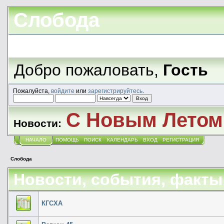
Слобода
Добро пожаловать,
Гость
Пожалуйста,
войдите
или
зарегистрируйтесь
.
С Новым Летом!
Новости:
НАЧАЛО
ПОМОЩЬ
ПОИСК
КАЛЕНДАРЬ
ВХОД
РЕГИСТРАЦИЯ
Слобода
Новости, события, факты
КГСХА