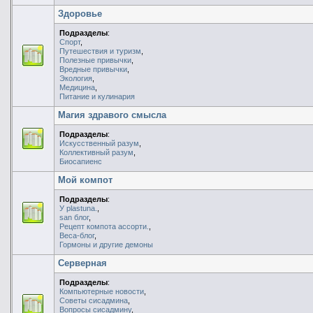
Здоровье
Подразделы
:
Спорт
,
Путешествия и туризм
,
Полезные привычки
,
Вредные привычки
,
Экология
,
Медицина
,
Питание и кулинария
Магия здравого смысла
Подразделы
:
Искусственный разум
,
Коллективный разум
,
Биосапиенс
Мой компот
Подразделы
:
У plastuna.
,
san блог
,
Рецепт компота ассорти.
,
Веса-блог
,
Гормоны и другие демоны
Серверная
Подразделы
:
Компьютерные новости
,
Советы сисадмина
,
Вопросы сисадмину
,