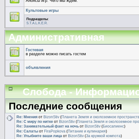
Анонсы игр. Чего мы ждем.
Культовые игры
Подразделы
:
S.T.A.L.K.E.R.
Административная
Гостевая
в разделе можно писать гостем
объявления
Слобода - Информаци
Последние сообщения
Re: Мнения
от
BizonStiv
(
Планета Земля и околоземное пространст
Re: С миру по нитке
от
BizonStiv
(
Планета Земля и околоземное пр
Re: Занимательный факт на ночь
от
BizonStiv
(
Биосапиенс
)
Re: Салаты
от
FiraPopkova
(
Питание и кулинария
)
Re: Улыбните ваши лица
от
BizonStiv
(
За кружкой компота
)