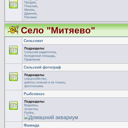
Продаю
,
Покупаю
,
Меняю
,
Дарение
,
Реклама
Село "Митяево"
Сельсовет
Подразделы
:
Сельская радиоточка
,
Колодезная площадь
,
Правление
Сельский фотограф
Подразделы
:
спецхозяйство
,
работы сельчан и не только
,
фототехника
Рыбсовхоз
Подразделы
:
Водоёмы
,
оснастка
,
Рыбка
,
Домашний аквариум
Фазенда