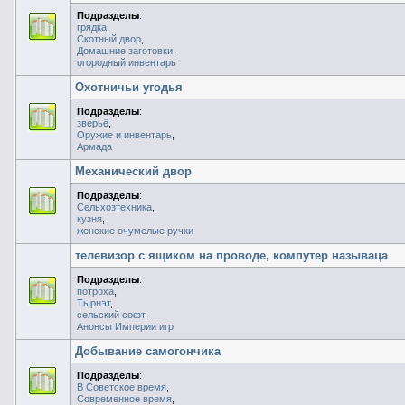
Подразделы
:
грядка
,
Скотный двор
,
Домашние заготовки
,
огородный инвентарь
Охотничьи угодья
Подразделы
:
зверьё
,
Оружие и инвентарь
,
Армада
Механический двор
Подразделы
:
Сельхозтехника
,
кузня
,
женские очумелые ручки
телевизор с ящиком на проводе, компутер называца
Подразделы
:
потроха
,
Тырнэт
,
сельский софт
,
Анонсы Империи игр
Добывание самогончика
Подразделы
:
В Советское время
,
Современное время
,