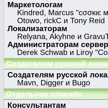
Маркетологам
Kindred, Marcus "cσσкιє м
Otowo, rickC и Tony Reid
Локализаторам
Relyana, Akyhne и Gravu
Администраторам серве
Derek Schwab и Liroy "Co
Создателям русской лока
Создателям русской лок
Mavn, Digger и Bugo
Отдельное спасибо
Консультантам