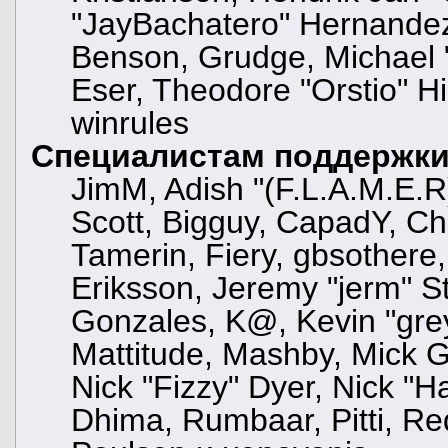
"JayBachatero" Hernandez
Benson, Grudge, Michael "
Eser, Theodore "Orstio" Hi
winrules
Специалистам поддержк
JimM, Adish "(F.L.A.M.E.R)
Scott, Bigguy, CapadY, C
Tamerin, Fiery, gbsothere
Eriksson, Jeremy "jerm" St
Gonzales, K@, Kevin "greyk
Mattitude, Mashby, Mick G.,
Nick "Fizzy" Dyer, Nick "H
Dhima, Rumbaar, Pitti, R