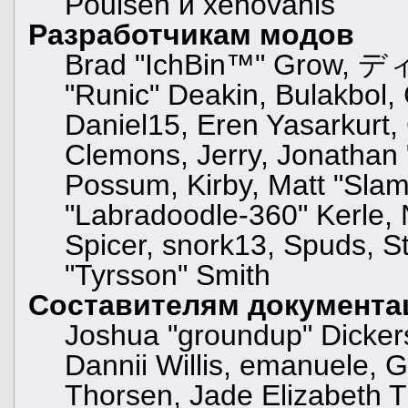
Poulsen и xenovanis
Разработчикам модов
Brad "IchBin™" Grow, ディ
"Runic" Deakin, Bulakbol,
Daniel15, Eren Yasarkurt
Clemons, Jerry, Jonathan 
Possum, Kirby, Matt "Sl
"Labradoodle-360" Kerle, 
Spicer, snork13, Spuds, S
"Tyrsson" Smith
Составителям документа
Joshua "groundup" Dickers
Dannii Willis, emanuele,
Thorsen, Jade Elizabeth T